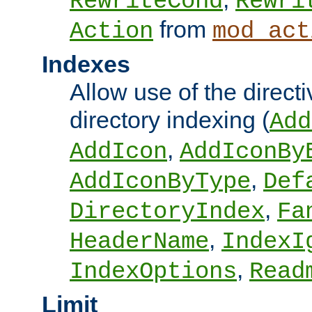
RewriteCond
Rewri
from
Action
mod_act
Indexes
Allow use of the directi
directory indexing (
Add
,
AddIcon
AddIconBy
,
AddIconByType
Def
,
DirectoryIndex
Fa
,
HeaderName
IndexI
,
IndexOptions
Read
Limit