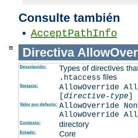
Consulte también
AcceptPathInfo
Directiva
AllowOver
Types of directives tha
Descripción:
files
.htaccess
AllowOverride All
Sintaxis:
[
directive-type
] 
AllowOverride Non
Valor por defecto:
AllowOverride All
directory
Contexto:
Core
Estado: