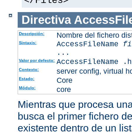
</Files>
Directiva
AccessFi
Nombre del fichero dis
Descripción:
AccessFileName
fi
Sintaxis:
...
AccessFileName .h
Valor por defecto:
server config, virtual h
Contexto:
Core
Estado:
core
Módulo:
Mientras que procesa una 
busca el primer fichero d
existente dentro de un li