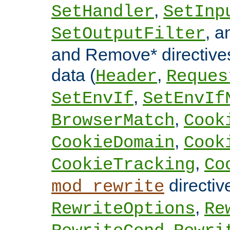
,
SetHandler
SetInp
, 
SetOutputFilter
and Remove* directive
data (
,
Header
Reques
,
SetEnvIf
SetEnvIf
,
BrowserMatch
Cook
,
CookieDomain
Cook
,
CookieTracking
Co
directi
mod_rewrite
,
RewriteOptions
Re
,