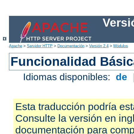
Versi
Apache
>
Servidor HTTP
>
Documentación
>
Versión 2.4
>
Módulos
Funcionalidad Bási
Idiomas disponibles:
de
Esta traducción podría est
Consulte la versión en ing
documentación para compr