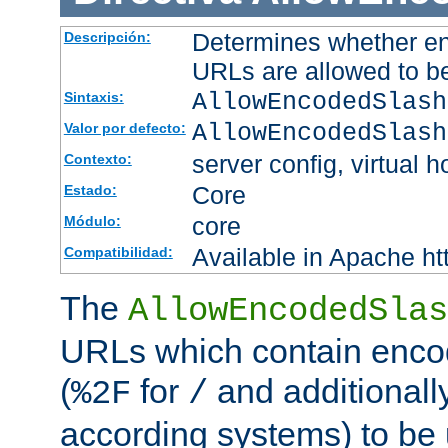
Determines whether en
Descripción:
URLs are allowed to b
AllowEncodedSlash
Sintaxis:
AllowEncodedSlash
Valor por defecto:
server config, virtual h
Contexto:
Core
Estado:
core
Módulo:
Available in Apache ht
Compatibilidad:
The
AllowEncodedSlas
URLs which contain enco
(
for
and additionall
%2F
/
according systems) to be