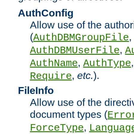
AuthConfig
Allow use of the author
(
,
AuthDBMGroupFile
,
AuthDBMUserFile
A
,
AuthName
AuthType
,
etc.
).
Require
FileInfo
Allow use of the directi
document types (
Erro
,
ForceType
Languag