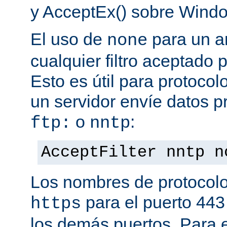
y AcceptEx() sobre Wind
El uso de
para un a
none
cualquier filtro aceptado 
Esto es útil para protoco
un servidor envíe datos p
o
:
ftp:
nntp
AcceptFilter nntp n
Los nombres de protocolo
para el puerto 443
https
los demás puertos. Para e