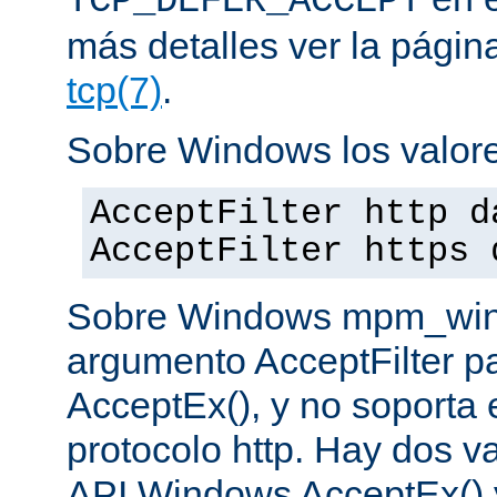
TCP_DEFER_ACCEPT
más detalles ver la pági
tcp(7)
.
Sobre Windows los valore
AcceptFilter http d
AcceptFilter https 
Sobre Windows mpm_winnt
argumento AcceptFilter p
AcceptEx(), y no soporta e
protocolo http. Hay dos va
API Windows AcceptEx() 