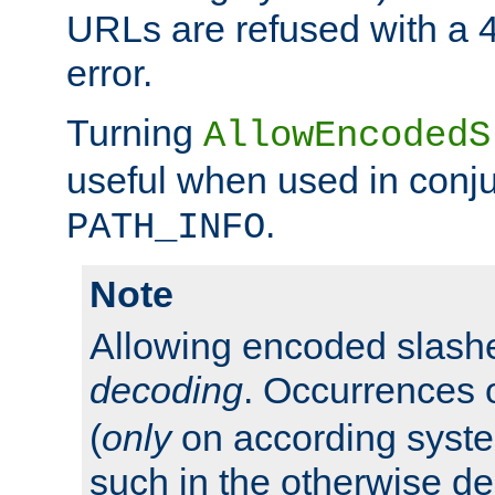
URLs are refused with a 
error.
Turning
AllowEncodedS
useful when used in conju
.
PATH_INFO
Note
Allowing encoded slas
decoding
. Occurrences 
(
only
on according system
such in the otherwise d