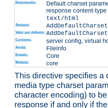
Default charset param
Descripción:
response content-type
text/html
AddDefaultCharset
Sintaxis:
AddDefaultCharset
Valor por defecto:
server config, virtual h
Contexto:
FileInfo
Anula:
Core
Estado:
core
Módulo:
This directive specifies a 
media type charset param
character encoding) to be
response if and only if th