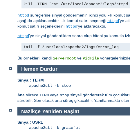
kill -TERM `cat /usr/local/apache2/logs/httpd
süreçlerine sinyal göndermenin ikinci yolu
komut sat
httpd
-k
aşağıda açıklanacaktır.
komut satırı seçeneği
’ye ai
-k
httpd
komut satırı seçeneklerini
’ye aktaracaktır.
httpd
’ye sinyal gönderdikten sonra olup biteni şu komutla izle
httpd
tail -f /usr/local/apache2/logs/error_log
Bu örnekleri, kendi
ve
yönergelerinizdek
ServerRoot
PidFile
Hemen Durdur
Sinyal: TERM
apache2ctl -k stop
Ana sürece
veya
sinyali göndererek tüm çocukları
TERM
stop
sürebilir. Son olarak ana süreç çıkacaktır. Yanıtlanmakta olan 
Nazikçe Yeniden Başlat
Sinyal: USR1
apache2ctl -k graceful