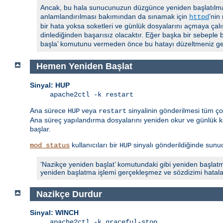
Ancak, bu hala sunucunuzun düzgünce yeniden başlatılmas
anlamlandırılması bakımından da sınamak için
’nin
httpd
bir hata yoksa soketleri ve günlük dosyalarını açmaya çalı
dinlediğinden başarısız olacaktır. Eğer başka bir sebeple 
başla’ komutunu vermeden önce bu hatayı düzeltmeniz ger
Hemen Yeniden Başlat
Sinyal: HUP
apache2ctl -k restart
Ana sürece
veya
sinyalinin gönderilmesi tüm ç
HUP
restart
Ana süreç yapılandırma dosyalarını yeniden okur ve günlük ka
başlar.
kullanıcıları bir
sinyalı gönderildiğinde sunucu
mod_status
HUP
‘Nazikçe yeniden başlat’ komutundaki gibi yeniden başlatm
yeniden başlatma işlemi gerçekleşmez ve sözdizimi hatalarıyla
Nazikçe Durdur
Sinyal: WINCH
apache2ctl -k graceful-stop