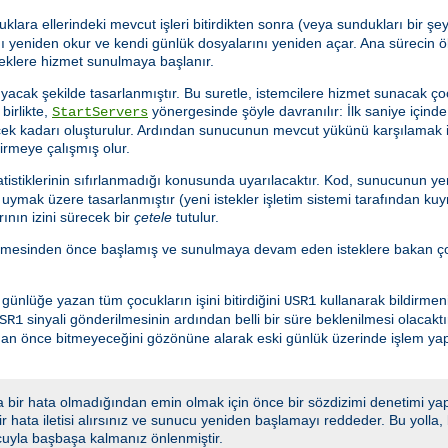
uklara ellerindeki mevcut işleri bitirdikten sonra (veya sundukları bir 
 yeniden okur ve kendi günlük dosyalarını yeniden açar. Ana sürecin ö
teklere hizmet sunulmaya başlanır.
acak şekilde tasarlanmıştır. Bu suretle, istemcilere hizmet sunacak ço
birlikte,
yönergesinde şöyle davranılır: İlk saniye için
StartServers
ecek kadarı oluşturulur. Ardından sunucunun mevcut yükünü karşılamak 
tirmeye çalışmış olur.
istiklerinin sıfırlanmadığı konusunda uyarılacaktır. Kod, sunucunun yen
ymak üzere tasarlanmıştır (yeni istekler işletim sistemi tarafından kuy
ının izini sürecek bir
çetele
tutulur.
lmesinden önce başlamış ve sunulmaya devam eden isteklere bakan çoc
nlüğe yazan tüm çocukların işini bitirdiğini
kullanarak bildirmeni
USR1
sinyali gönderilmesinin ardından belli bir süre beklenilmesi olacakt
SR1
adan önce bitmeyeceğini gözönüne alarak eski günlük üzerinde işlem y
 bir hata olmadığından emin olmak için önce bir sözdizimi denetimi yap
 bir hata iletisi alırsınız ve sunucu yeniden başlamayı reddeder. Bu yoll
cuyla başbaşa kalmanız önlenmiştir.