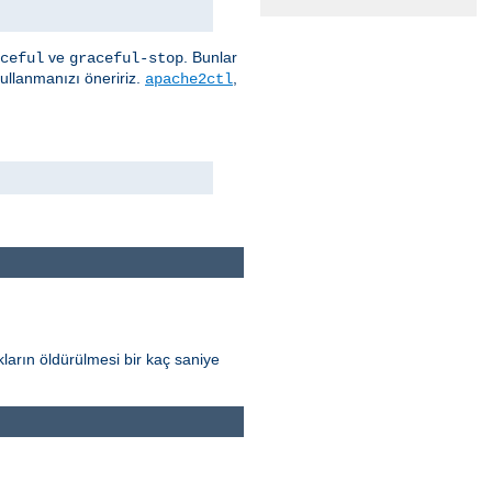
ve
. Bunlar
ceful
graceful-stop
kullanmanızı öneririz.
,
apache2ctl
ların öldürülmesi bir kaç saniye