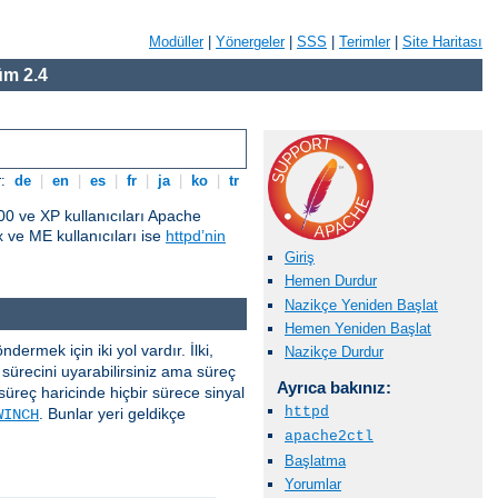
Modüller
|
Yönergeler
|
SSS
|
Terimler
|
Site Haritası
m 2.4
r:
de
|
en
|
es
|
fr
|
ja
|
ko
|
tr
0 ve XP kullanıcıları Apache
ve ME kullanıcıları ise
httpd’nin
Giriş
Hemen Durdur
Nazikçe Yeniden Başlat
Hemen Yeniden Başlat
ermek için iki yol vardır. İlki,
Nazikçe Durdur
sürecini uyarabilirsiniz ama süreç
Ayrıca bakınız:
süreç haricinde hiçbir sürece sinyal
httpd
. Bunlar yeri geldikçe
WINCH
apache2ctl
Başlatma
Yorumlar