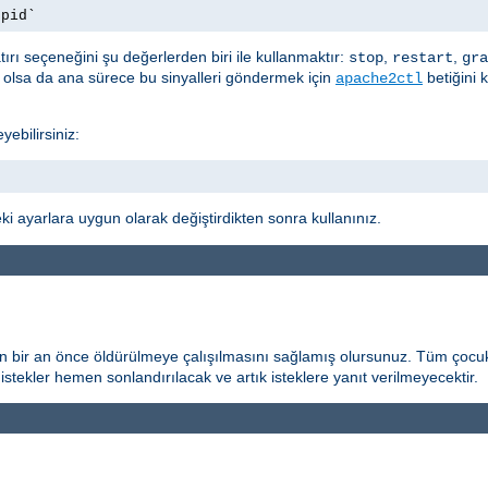
.pid`
ırı seçeneğini şu değerlerden biri ile kullanmaktır:
,
,
stop
restart
gra
t olsa da ana sürece bu sinyalleri göndermek için
betiğini 
apache2ctl
yebilirsiniz:
i ayarlara uygun olarak değiştirdikten sonra kullanınız.
n bir an önce öldürülmeye çalışılmasını sağlamış olursunuz. Tüm çocuk
istekler hemen sonlandırılacak ve artık isteklere yanıt verilmeyecektir.