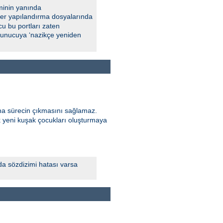
minin yanında
 Eğer yapılandırma dosyalarında
u bu portları zaten
 sunucuya ‘nazikçe yeniden
ana sürecin çıkmasını sağlamaz.
k yeni kuşak çocukları oluşturmaya
da sözdizimi hatası varsa