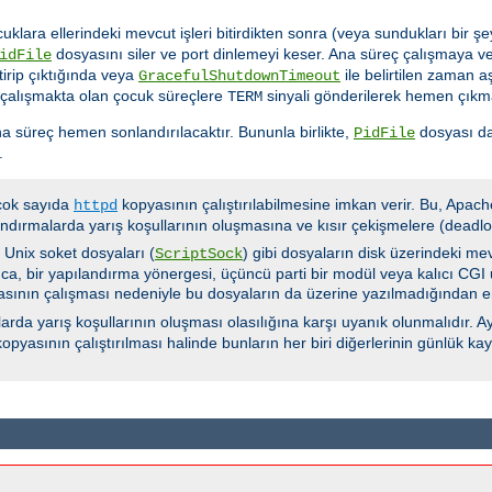
cuklara ellerindeki mevcut işleri bitirdikten sonra (veya sundukları bir
dosyasını siler ve port dinlemeyi keser. Ana süreç çalışmaya ve
idFile
tirip çıktığında veya
ile belirtilen zaman 
GracefulShutdownTimeout
 çalışmakta olan çocuk süreçlere
sinyali gönderilerek hemen çıkma
TERM
a süreç hemen sonlandırılacaktır. Bununla birlikte,
dosyası da
PidFile
.
 çok sayıda
kopyasının çalıştırılabilmesine imkan verir. Bu, Apach
httpd
ndırmalarda yarış koşullarının oluşmasına ve kısır çekişmelere (deadloc
e Unix soket dosyaları (
) gibi dosyaların disk üzerindeki me
ScriptSock
ca, bir yapılandırma yönergesi, üçüncü parti bir modül veya kalıcı CGI u
yasının çalışması nedeniyle bu dosyaların da üzerine yazılmadığından e
rda yarış koşullarının oluşması olasılığına karşı uyanık olunmalıdır. Ay
opyasının çalıştırılması halinde bunların her biri diğerlerinin günlük k