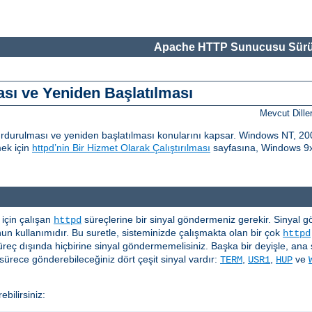
Apache HTTP Sunucusu Sürü
ı ve Yeniden Başlatılması
Mevcut Dille
urulması ve yeniden başlatılması konularını kapsar. Windows NT, 200
mek için
httpd’nin Bir Hizmet Olarak Çalıştırılması
sayfasına, Windows 9x 
çin çalışan
süreçlerine bir sinyal göndermeniz gerekir. Sinyal gönd
httpd
n kullanımıdır. Bu suretle, sisteminizde çalışmakta olan bir çok
httpd
üreç dışında hiçbirine sinyal göndermemelisiniz. Başka bir deyişle, ana 
ürece gönderebileceğiniz dört çeşit sinyal vardır:
,
,
ve
TERM
USR1
HUP
bilirsiniz: