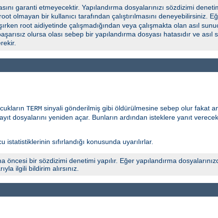
ını garanti etmeyecektir. Yapılandırma dosyalarınızı sözdizimi deneti
 root olmayan bir kullanıcı tarafından çalıştırılmasını deneyebilirsiniz.
şırken root aidiyetinde çalışmadığından veya çalışmakta olan asıl sunuc
başarısız olursa olası sebep bir yapılandırma dosyası hatasıdır ve asıl
ekir.
ocukların
sinyali gönderilmiş gibi öldürülmesine sebep olur fakat 
TERM
yıt dosyalarını yeniden açar. Bunların ardından isteklere yanıt verece
 istatistiklerinin sıfırlandığı konusunda uyarılırlar.
a öncesi bir sözdizimi denetimi yapılır. Eğer yapılandırma dosyalarınız
 ilgili bildirim alırsınız.