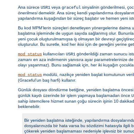
Ana sürece
veya
sinyalinin gönderilmesi, çoc
USR1
graceful
önerilmesi
demektir. Ana süreç kendi yapılandırma dosyalarını
yapılandırma
kuşağından
bir süreç başlatır ve hemen yeni is
Bu kod MPM’lerin süreçleri denetleyen yönergelerine daima uy
başlatma işleminde de uygun sayıda sağlanmış olur. Bununla 
yeni çocuk oluşturulmamışsa iş olmayan bir devreyi geçiştir
oluşturulur. Bu suretle, kod her ikisi için de gereğini yerine ge
kullanıcıları
gönderildiği zaman sunucu istat
mod_status
USR1
zamanı en aza indirmenin yanısıra ayar parametrelerinize de u
olayı yaşanmaz). Bunu sağlamak için, her iki kuşağın çocuklar
modülü, nazikçe yeniden başlat komutunun veri
mod_status
(Graceful’un baş harfi) kullanır.
Günlük dosyası döndürme betiğine, yeniden başlatma öncesi gü
günlük kaydı üzerinde bir işlem yapmaya başlamadan önce
U
sahip istemcilere hizmet sunan çoğu sürecin işinin 10 dakik
beklenebilir.
Bir yeniden başlatma isteğinde, yapılandırma dosyalarında
dosyalarınızda bir hata varsa bu sözdizimi hatasıyla ilgili
çökerek yeniden başlamaması nedeniyle işlevsiz bir sunu