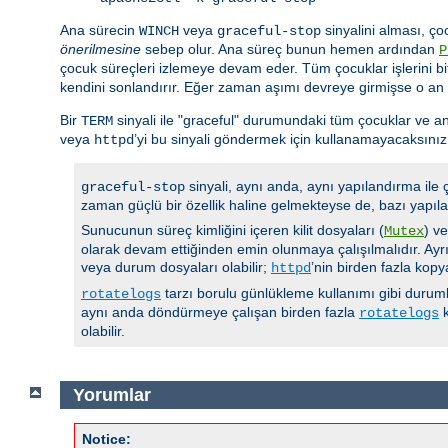
Ana sürecin
veya
sinyalini alması, ço
WINCH
graceful-stop
önerilmesine
sebep olur. Ana süreç bunun hemen ardından
P
çocuk süreçleri izlemeye devam eder. Tüm çocuklar işlerini bi
kendini sonlandırır. Eğer zaman aşımı devreye girmişse o an
Bir
sinyali ile "graceful" durumundaki tüm çocuklar ve an
TERM
veya
’yi bu sinyali göndermek için kullanamayacaksınız
httpd
sinyali, aynı anda, aynı yapılandırma ile
graceful-stop
zaman güçlü bir özellik haline gelmekteyse de, bazı yapıla
Sunucunun süreç kimliğini içeren kilit dosyaları (
) v
Mutex
olarak devam ettiğinden emin olunmaya çalışılmalıdır. Ayrı
veya durum dosyaları olabilir;
’nin birden fazla kop
httpd
tarzı borulu günlükleme kullanımı gibi durumla
rotatelogs
aynı anda döndürmeye çalışan birden fazla
k
rotatelogs
olabilir.
Yorumlar
Notice: