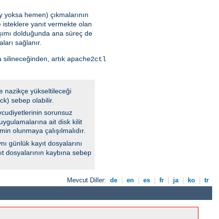
 şey yoksa hemen) çıkmalarının
 isteklere yanıt vermekte olan
aşımı dolduğunda ana süreç de
ları sağlanır.
 silineceğinden, artık
apache2ctl
e nazikçe yükseltileceği
k) sebep olabilir.
vcudiyetlerinin sorunsuz
ygulamalarına ait disk kilit
min olunmaya çalışılmalıdır.
nı günlük kayıt dosyalarını
ayıt dosyalarının kaybına sebep
Mevcut Diller:
de
|
en
|
es
|
fr
|
ja
|
ko
|
tr