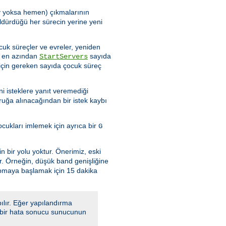
şey yoksa hemen) çıkmalarının
ldürdüğü her sürecin yerine yeni
cuk süreçler ve evreler, yeniden
de en azından
sayıda
StartServers
için gereken sayıda çocuk süreç
i isteklere yanıt veremediği
ruğa alınacağından bir istek kaybı
ukları imlemek için ayrıca bir
G
n bir yolu yoktur. Önerimiz, eski
ır. Örneğin, düşük band genişliğine
apmaya başlamak için 15 dakika
ılır. Eğer yapılandırma
a, bir hata sonucu sunucunun