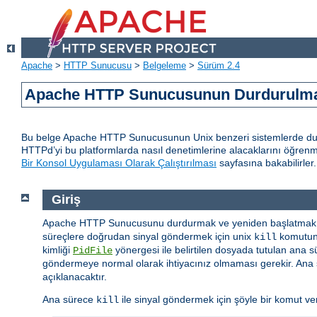
Apache
>
HTTP Sunucusu
>
Belgeleme
>
Sürüm 2.4
Apache HTTP Sunucusunun Durdurulmas
Bu belge Apache HTTP Sunucusunun Unix benzeri sistemlerde durd
HTTPd’yi bu platformlarda nasıl denetimlerine alacaklarını öğren
Bir Konsol Uygulaması Olarak Çalıştırılması
sayfasına bakabilirler.
Giriş
Apache HTTP Sunucusunu durdurmak ve yeniden başlatmak i
süreçlere doğrudan sinyal göndermek için unix
komutunu
kill
kimliği
yönergesi ile belirtilen dosyada tutulan ana s
PidFile
göndermeye normal olarak ihtiyacınız olmaması gerekir. Ana s
açıklanacaktır.
Ana sürece
ile sinyal göndermek için şöyle bir komut vere
kill