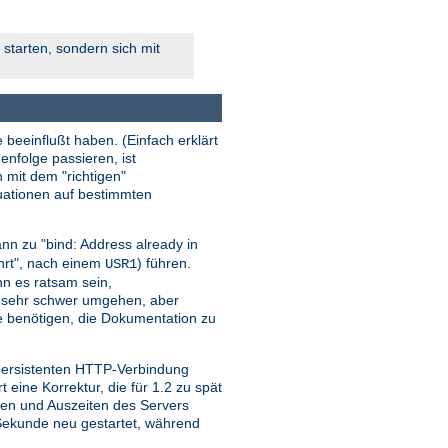
starten, sondern sich mit
 beeinflußt haben. (Einfach erklärt
enfolge passieren, ist
n mit dem "richtigen"
tuationen auf bestimmten
nn zu "bind: Address already in
ehrt", nach einem
) führen.
USR1
ann es ratsam sein,
r sehr schwer umgehen, aber
sie benötigen, die Dokumentation zu
 persistenten HTTP-Verbindung
ine Korrektur, die für 1.2 zu spät
iten und Auszeiten des Servers
o Sekunde neu gestartet, während