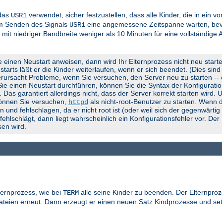
 das
verwendet, sicher festzustellen, dass alle Kinder, die in ein 
USR1
em Senden des Signals
eine angemessene Zeitspanne warten, bevo
USR1
 mit niedriger Bandbreite weniger als 10 Minuten für eine vollständige
e einen Neustart anweisen, dann wird Ihr Elternprozess nicht neu start
rts läßt er die Kinder weiterlaufen, wenn er sich beendet. (Dies sind d
rursacht Probleme, wenn Sie versuchen, den Server neu zu starten -- er
 Sie einen Neustart durchführen, können Sie die Syntax der Konfigurati
). Das garantiert allerdings nicht, dass der Server korrekt starten wird.
können Sie versuchen,
als nicht-root-Benutzer zu starten. Wenn d
httpd
 und fehlschlagen, da er nicht root ist (oder weil sich der gegenwärti
lschlägt, dann liegt wahrscheinlich ein Konfigurationsfehler vor. Der
en wird.
ternprozess, wie bei
alle seine Kinder zu beenden. Der Elternproz
TERM
gdateien erneut. Dann erzeugt er einen neuen Satz Kindprozesse und se