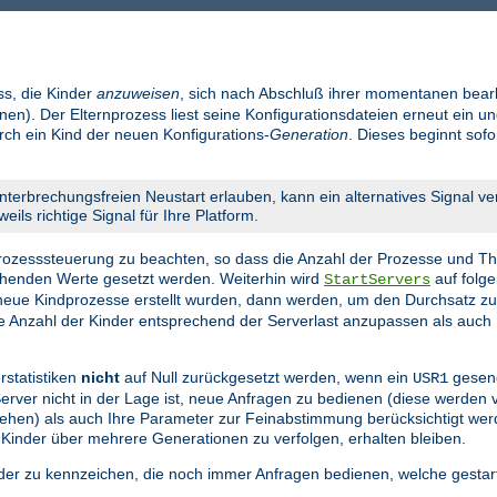
ss, die Kinder
anzuweisen
, sich nach Abschluß ihrer momentanen bear
en). Der Elternprozess liest seine Konfigurationsdateien erneut ein un
urch ein Kind der neuen Konfigurations-
Generation
. Dieses beginnt sof
nterbrechungsfreien Neustart erlauben, kann ein alternatives Signal v
eils richtige Signal für Ihre Platform.
 Prozesssteuerung zu beachten, so dass die Anzahl der Prozesse und Th
echenden Werte gesetzt werden. Weiterhin wird
auf folge
StartServers
eue Kindprozesse erstellt wurden, dann werden, um den Durchsatz z
die Anzahl der Kinder entsprechend der Serverlast anzupassen als auch 
rstatistiken
nicht
auf Null zurückgesetzt werden, wenn ein
gesend
USR1
 Server nicht in der Lage ist, neue Anfragen zu bedienen (diese werden
n gehen) als auch Ihre Parameter zur Feinabstimmung berücksichtigt we
 Kinder über mehrere Generationen zu verfolgen, erhalten bleiben.
nder zu kennzeichen, die noch immer Anfragen bedienen, welche gestar