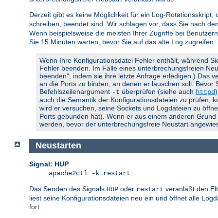
Derzeit gibt es keine Möglichkeit für ein Log-Rotationsskript,
schreiben, beendet sind. Wir schlagen vor, dass Sie nach d
Wenn beispielsweise die meisten Ihrer Zugriffe bei Benutzern
Sie 15 Minuten warten, bevor Sie auf das alte Log zugreifen.
Wenn Ihre Konfigurationsdatei Fehler enthält, während Si
Fehler beenden. Im Falle eines unterbrechungsfreien Neusta
beenden", indem sie ihre letzte Anfrage erledigen.) Das ve
an die Ports zu binden, an denen er lauschen soll. Bevor
Befehlszeilenargument
überprüfen (siehe auch
-t
httpd
auch die Semantik der Konfigurationsdateien zu prüfen, 
wird er versuchen, seine Sockets und Logdateien zu öffnen
Ports gebunden hat). Wenn er aus einem anderen Grund feh
werden, bevor der unterbrechungsfreie Neustart angewies
Neustarten
Signal: HUP
apache2ctl -k restart
Das Senden des Signals
oder
veranlaßt den El
HUP
restart
liest seine Konfigurationsdateien neu ein und öffnet alle Lo
fort.