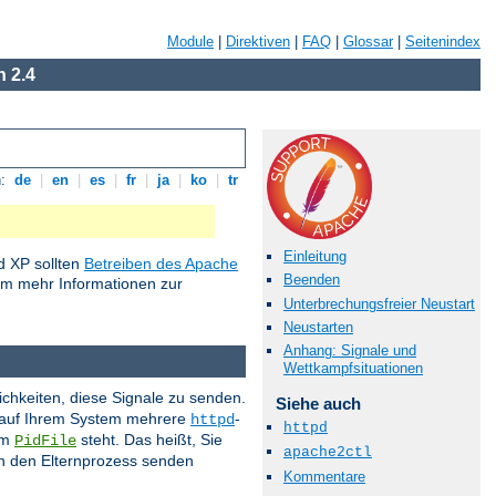
Module
|
Direktiven
|
FAQ
|
Glossar
|
Seitenindex
 2.4
n:
de
|
en
|
es
|
fr
|
ja
|
ko
|
tr
Einleitung
 XP sollten
Betreiben des Apache
Beenden
um mehr Informationen zur
Unterbrechungsfreier Neustart
Neustarten
Anhang: Signale und
Wettkampfsituationen
ichkeiten, diese Signale zu senden.
Siehe auch
s auf Ihrem System mehrere
-
httpd
httpd
im
steht. Das heißt, Sie
PidFile
apache2ctl
 an den Elternprozess senden
Kommentare