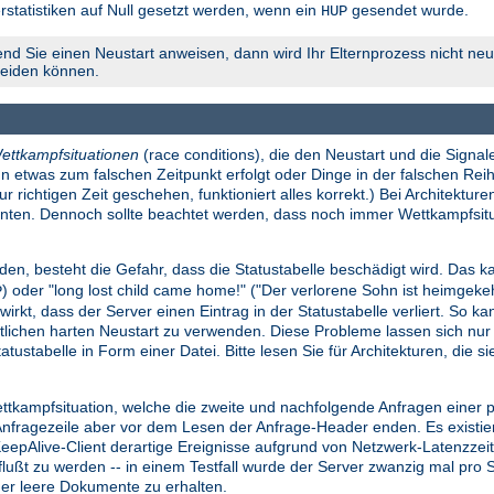
rstatistiken auf Null gesetzt werden, wenn ein
gesendet wurde.
HUP
nd Sie einen Neustart anweisen, dann wird Ihr Elternprozess nicht neu 
meiden können.
ettkampfsituationen
(race conditions), die den Neustart und die Signale
n etwas zum falschen Zeitpunkt erfolgt oder Dinge in der falschen Reih
richtigen Zeit geschehen, funktioniert alles korrekt.) Bei Architekture
konnten. Dennoch sollte beachtet werden, dass noch immer Wettkampfsi
den, besteht die Gefahr, dass die Statustabelle beschädigt wird. Das ka
) oder "long lost child came home!" ("Der verlorene Sohn ist heimgek
P
wirkt, dass der Server einen Eintrag in der Statustabelle verliert. So k
lichen harten Neustart zu verwenden. Diese Probleme lassen sich nu
atustabelle in Form einer Datei. Bitte lesen Sie für Architekturen, die 
ettkampfsituation, welche die zweite und nachfolgende Anfragen einer
ragezeile aber vor dem Lesen der Anfrage-Header enden. Es existiert e
 KeepAlive-Client derartige Ereignisse aufgrund von Netzwerk-Latenzze
influßt zu werden -- in einem Testfall wurde der Server zwanzig mal pr
der leere Dokumente zu erhalten.