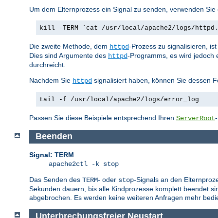
Um dem Elternprozess ein Signal zu senden, verwenden Sie e
kill -TERM `cat /usr/local/apache2/logs/httpd
Die zweite Methode, dem
-Prozess zu signalisieren, i
httpd
Dies sind Argumente des
-Programms, es wird jedoch 
httpd
durchreicht.
Nachdem Sie
signalisiert haben, können Sie dessen F
httpd
tail -f /usr/local/apache2/logs/error_log
Passen Sie diese Beispiele entsprechend Ihren
ServerRoot
Beenden
Signal: TERM
apache2ctl -k stop
Das Senden des
- oder
-Signals an den Elternproz
TERM
stop
Sekunden dauern, bis alle Kindprozesse komplett beendet sin
abgebrochen. Es werden keine weiteren Anfragen mehr bedie
Unterbrechungsfreier Neustart