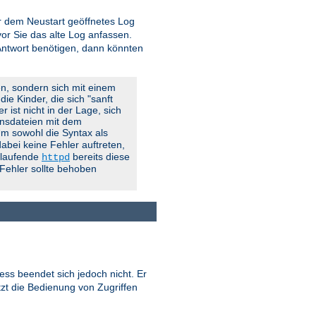
vor dem Neustart geöffnetes Log
r Sie das alte Log anfassen.
 Antwort benötigen, dann könnten
en, sondern sich mit einem
ie Kinder, die sich "sanft
 ist nicht in der Lage, sich
onsdateien mit dem
 Um sowohl die Syntax als
abei keine Fehler auftreten,
g laufende
bereits diese
httpd
 Fehler sollte behoben
ess beendet sich jedoch nicht. Er
tzt die Bedienung von Zugriffen