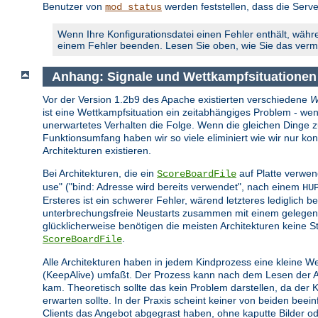
Benutzer von
werden feststellen, dass die Serve
mod_status
Wenn Ihre Konfigurationsdatei einen Fehler enthält, währe
einem Fehler beenden. Lesen Sie oben, wie Sie das ver
Anhang: Signale und Wettkampfsituationen
Vor der Version 1.2b9 des Apache existierten verschiedene
W
ist eine Wettkampfsituation ein zeitabhängiges Problem - wen
unerwartetes Verhalten die Folge. Wenn die gleichen Dinge zur 
Funktionsumfang haben wir so viele eliminiert wie wir nur 
Architekturen existieren.
Bei Architekturen, die ein
auf Platte verwen
ScoreBoardFile
use" ("bind: Adresse wird bereits verwendet", nach einem
HU
Ersteres ist ein schwerer Fehler, wärend letzteres lediglich be
unterbrechungsfreie Neustarts zusammen mit einem gelegent
glücklicherweise benötigen die meisten Architekturen keine St
.
ScoreBoardFile
Alle Architekturen haben in jedem Kindprozess eine kleine W
(KeepAlive) umfaßt. Der Prozess kann nach dem Lesen der Anf
kam. Theoretisch sollte das kein Problem darstellen, da der
erwarten sollte. In der Praxis scheint keiner von beiden bee
Clients das Angebot abgegrast haben, ohne kaputte Bilder o