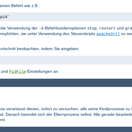
inen Befehl wie z.B.:
.pid`
st die Verwendung der
-Befehlszeilenoptionen
,
und
-k
stop
restart
gra
empfohlen, sie unter Verwendung des Steuerskripts
zu se
apache2ctl
ortschritt beobachten, indem Sie eingeben:
- und
-Einstellungen an.
PidFile
ess veranlasst diesen, sofort zu versuchen, alle seine Kindprozesse zu
d. Danach beendet sich der Elternprozess selbst. Alle gerade bearbei
nt.