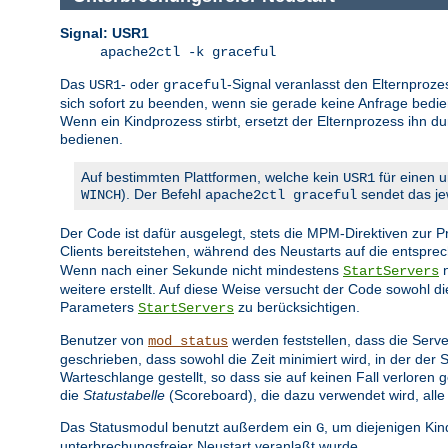
Signal: USR1
apache2ctl -k graceful
Das
- oder
-Signal veranlasst den Elternproze
USR1
graceful
sich sofort zu beenden, wenn sie gerade keine Anfrage bedien
Wenn ein Kindprozess stirbt, ersetzt der Elternprozess ihn d
bedienen.
Auf bestimmten Plattformen, welche kein
für einen u
USR1
). Der Befehl
sendet das jew
WINCH
apache2ctl graceful
Der Code ist dafür ausgelegt, stets die MPM-Direktiven zur
Clients bereitstehen, während des Neustarts auf die entspr
Wenn nach einer Sekunde nicht mindestens
n
StartServers
weitere erstellt. Auf diese Weise versucht der Code sowohl 
Parameters
zu berücksichtigen.
StartServers
Benutzer von
werden feststellen, dass die Serve
mod_status
geschrieben, dass sowohl die Zeit minimiert wird, in der der
Warteschlange gestellt, so dass sie auf keinen Fall verlore
die
Statustabelle
(Scoreboard), die dazu verwendet wird, alle
Das Statusmodul benutzt außerdem ein
, um diejenigen Ki
G
unterbrechungsfreier Neustart veranlaßt wurde.