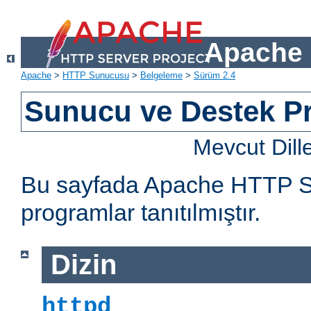
Apache 
Apache
>
HTTP Sunucusu
>
Belgeleme
>
Sürüm 2.4
Sunucu ve Destek Pr
Mevcut Dill
Bu sayfada Apache HTTP Sun
programlar tanıtılmıştır.
Dizin
httpd