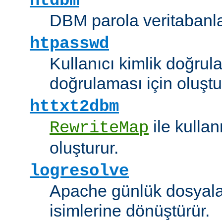
htdbm
DBM parola veritabanlar
htpasswd
Kullanıcı kimlik doğrul
doğrulaması için oluştu
httxt2dbm
ile kulla
RewriteMap
oluşturur.
logresolve
Apache günlük dosyalar
isimlerine dönüştürür.