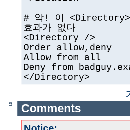
# 악! 이 <Directo
효과가 없다
<Directory />
Order allow,deny
Allow from all
Deny from badguy.ex
</Directory>
Comments
Notice: