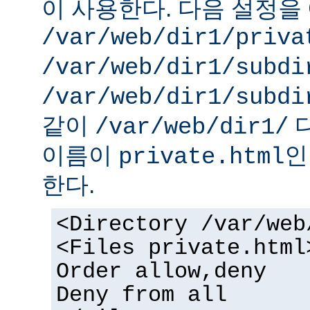
이 사용한다. 다음 설정을 
/var/web/dir1/priva
/var/web/dir1/subdi
/var/web/dir1/subdi
같이
디
/var/web/dir1/
이름이
인
private.html
한다.
<Directory /var/web
<Files private.html
Order allow,deny
Deny from all