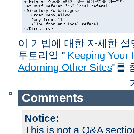
# Referer 정보를 보내지 않는 브라우저를 허용한다

SetEnvIf Referer "^$" local_referal

<Directory /web/images>

   Order Deny,Allow

   Deny from all

   Allow from env=local_referal

</Directory>
이 기법에 대한 자세한 설명은
투토리얼 "
Keeping Your 
Adorning Other Sites
"를
Comments
Notice:
This is not a Q&A sect