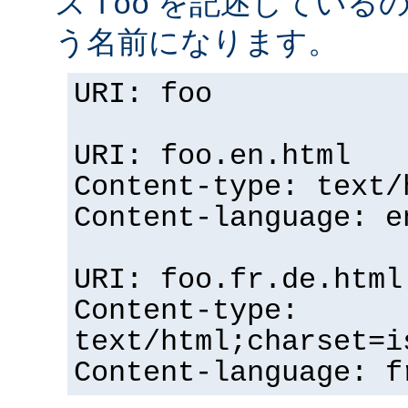
ス
を記述している
foo
う名前になります。
URI: foo
URI: foo.en.html
Content-type: text/
Content-language: e
URI: foo.fr.de.html
Content-type:
text/html;charset=i
Content-language: f