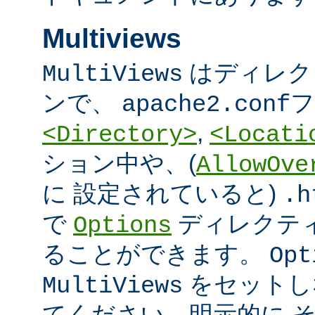
Multiviews
はディレク
MultiViews
ンで、
フ
apache2.conf
,
<Directory>
<Locati
ション中や、(
AllowOve
に 設定されていると)
.h
で
ディレクテ
Options
ることができます。
Opt
をセットし
MultiViews
てください。明示的に 