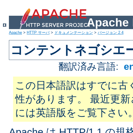
Apach
Apache
>
HTTP サーバ
>
ドキュメンテーション
>
バージョン 2.4
コンテントネゴシエ
翻訳済み言語:
e
この日本語訳はすでに古
性があります。 最近更
には英語版をご覧下さい
Apache は HTTP/1.1