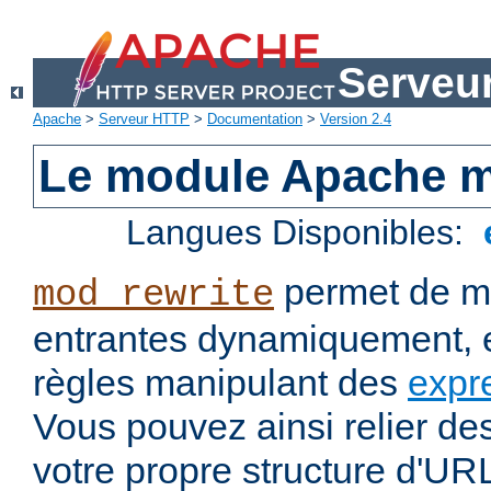
Serveu
Apache
>
Serveur HTTP
>
Documentation
>
Version 2.4
Le module Apache m
Langues Disponibles:
permet de mo
mod_rewrite
entrantes dynamiquement, e
règles manipulant des
expr
Vous pouvez ainsi relier de
votre propre structure d'U