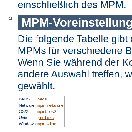
einschließlich des MPM.
MPM-Voreinstellun
Die folgende Tabelle gibt 
MPMs für verschiedene B
Wenn Sie während der Ko
andere Auswahl treffen, 
gewählt.
BeOS
beos
Netware
mpm_netware
OS/2
mpmt_os2
Unix
prefork
Windows
mpm_winnt