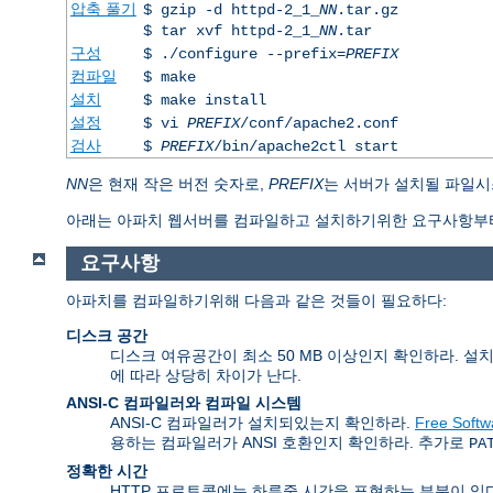
압축 풀기
$ gzip -d httpd-2_1_
NN
.tar.gz
$ tar xvf httpd-2_1_
NN
.tar
구성
$ ./configure --prefix=
PREFIX
컴파일
$ make
설치
$ make install
설정
$ vi
PREFIX
/conf/apache2.conf
검사
$
PREFIX
/bin/apache2ctl start
NN
은 현재 작은 버전 숫자로,
PREFIX
는 서버가 설치될 파일시
아래는 아파치 웹서버를 컴파일하고 설치하기위한 요구사항부터
요구사항
아파치를 컴파일하기위해 다음과 같은 것들이 필요하다:
디스크 공간
디스크 여유공간이 최소 50 MB 이상인지 확인하라. 설
에 따라 상당히 차이가 난다.
ANSI-C 컴파일러와 컴파일 시스템
ANSI-C 컴파일러가 설치되있는지 확인하라.
Free Softw
용하는 컴파일러가 ANSI 호환인지 확인하라. 추가로
PA
정확한 시간
HTTP 프로토콜에는 하루중 시간을 표현하는 부분이 있다. 그