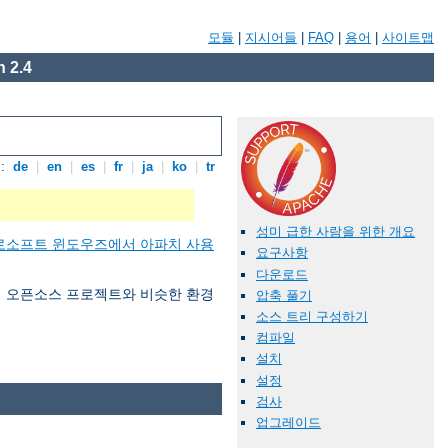
모듈
|
지시어들
|
FAQ
|
용어
|
사이트맵
 2.4
:
de
|
en
|
es
|
fr
|
ja
|
ko
|
tr
성미 급한 사람을 위한 개요
로소프트 윈도우즈에서 아파치 사용
요구사항
다운로드
 여러 오픈소스 프로젝트와 비슷한 환경
압축 풀기
소스 트리 구성하기
컴파일
설치
설정
검사
업그레이드