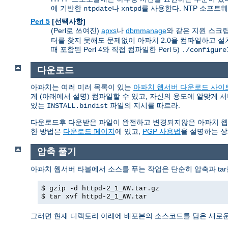
에 기반한
나
를 사용한다. NTP 소프트
ntpdate
xntpd
Perl 5
[선택사항]
(Perl로 쓰여진)
apxs
나
dbmmanage
와 같은 지원 스크립트
터를 찾지 못해도 문제없이 아파치 2.0을 컴파일하고 설치
때 포함된 Perl 4와 직접 컴파일한 Perl 5)
./configure
다운로드
아파치는 여러 미러 목록이 있는
아파치 웹서버 다운로드 사이
게 (아래에서 설명) 컴파일할 수 있고, 자신의 용도에 알맞게 
있는
파일의 지시를 따르라.
INSTALL.bindist
다운로드후 다운받은 파일이 완전하고 변경되지않은 아파치 웹서버임
한 방법은
다운로드 페이지
에 있고,
PGP 사용법
을 설명하는 상
압축 풀기
아파치 웹서버 타볼에서 소스를 푸는 작업은 단순히 압축과 tar
$ gzip -d httpd-2_1_
NN
.tar.gz
$ tar xvf httpd-2_1_
NN
.tar
그러면 현재 디렉토리 아래에 배포본의 소스코드를 담은 새로운