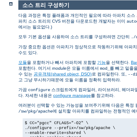
소스 트리 구성하기
다음 과정은 특정 플래폼과 개인적인 필요에 따라 아파치 소스
파치 소스 트리의 CVS 버전을 다운로드한 개발자는 이미
auto
에서는 필요없다.)
모두 기본 옵션을 사용하여 소스 트리를 구성하려면 간단히
./
가장 중요한 옵션은 아파치가 정상적으로 작동하기위해 아파
수도 있다.
모듈
을 포함하거나 빼서 아파치에 포함할
기능
을 선택한다.
Ba
포함한다. 여기서
module
은 모듈 이름에서
를 빼고 밑줄
mod_
수 있는
공유객체(shared object, DSO)
로 컴파일한다. 또,
--d
고 그냥 무시하기때문에 모듈 이름을 정확히 입력하라.
가끔
스크립트에게 컴파일러, 라이브러리, 헤더파일
configure
다. 자세한 내용은
configure manpage
를 참고하라.
여러분이 선택할 수 있는 가능성을 보여주기위해 다음은 특정 
에 설치할 아파치를 컴파일하는 전형적인 예
/sw/pkg/apache
$ CC="pgcc" CFLAGS="-O2" \
./configure --prefix=/sw/pkg/apache \
--enable-rewrite=shared \