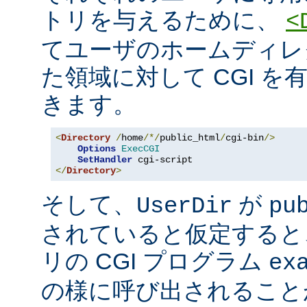
トリを与えるために、
<
てユーザのホームディレ
た領域に対して CGI を
きます。
<
Directory
/
home
/*/
public_html
/
cgi-bin
/>
Options
ExecCGI
SetHandler
</
Directory
>
そして、
が
UserDir
pu
されていると仮定すると
リの CGI プログラム
ex
の様に呼び出されること