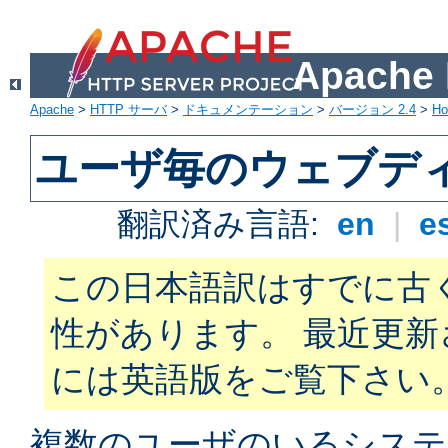
Apach
Apache
>
HTTP サーバ
>
ドキュメンテーション
>
バージョン 2.4
>
H
ユーザ毎のウェブデ
翻訳済み言語:
en
|
e
この日本語訳はすでに古
性があります。 最近更
には英語版をご覧下さい
複数のユーザのいるシステ