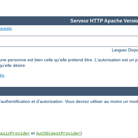
Serveur HTTP Apache Versio
toriels
Langues Dispo
'une personne est bien celle qu'elle prétend être. L'autorisation est un
qu'elle désire.
cès
.
uthentification et d'autorisation. Vous devrez utiliser au moins un m
et
)
BasicProvider
AuthDigestProvider