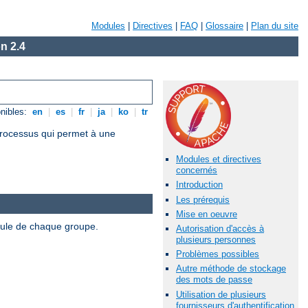
Modules
|
Directives
|
FAQ
|
Glossaire
|
Plan du site
n 2.4
nibles:
en
|
es
|
fr
|
ja
|
ko
|
tr
 processus qui permet à une
Modules et directives
concernés
Introduction
Les prérequis
Mise en oeuvre
odule de chaque groupe.
Autorisation d'accès à
plusieurs personnes
Problèmes possibles
Autre méthode de stockage
des mots de passe
Utilisation de plusieurs
fournisseurs d'authentification