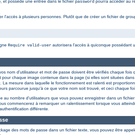
, et possède une entrée dans le fichier
pourra accéder au rép
e
password
 l'accès à plusieurs personnes. Plutôt que de créer un fichier de groupes
igne
autorisera l'accès à quiconque possédant un
Require valid-user
ue vos nom d'utilisateur et mot de passe doivent être vérifiés chaque f
t pour chaque image contenue dans la page (si elles sont situées dan
. La mesure dans laquelle le fonctionnement est ralenti est proportionnel
isateurs parcourue jusqu'à ce que votre nom soit trouvé, et ceci chaque f
 au nombre d'utilisateurs que vous pouvez enregistrer dans un fichier
 vous commencerez à remarquer un ralentissement lorsque vous atteind
authentification différente.
sse
ckage des mots de passe dans un fichier texte, vous pouvez être appe