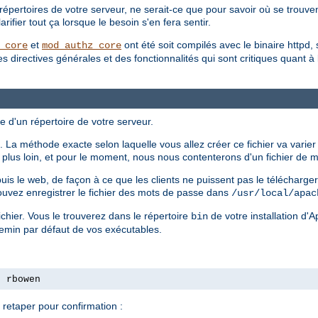
répertoires de votre serveur, ne serait-ce que pour savoir où se trouvent
ifier tout ça lorsque le besoin s'en fera sentir.
et
ont été soit compilés avec le binaire httpd, 
_core
mod_authz_core
irectives générales et des fonctionnalités qui sont critiques quant à la 
e d'un répertoire de votre serveur.
 La méthode exacte selon laquelle vous allez créer ce fichier va varier
ls plus loin, et pour le moment, nous nous contenterons d'un fichier de
epuis le web, de façon à ce que les clients ne puissent pas le télécharg
ouvez enregistrer le fichier des mots de passe dans
/usr/local/apac
chier. Vous le trouverez dans le répertoire
de votre installation d'
bin
hemin par défaut de vos exécutables.
s rbowen
retaper pour confirmation :