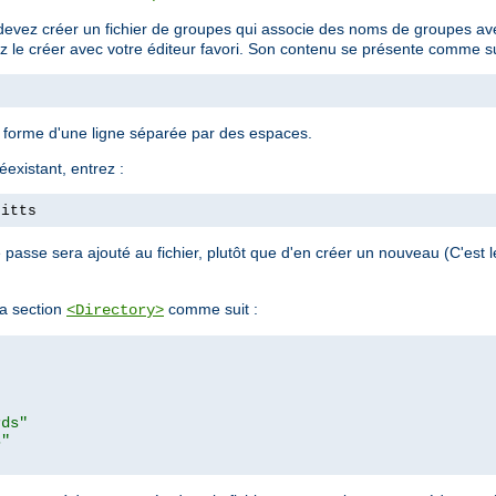
devez créer un fichier de groupes qui associe des noms de groupes avec
ez le créer avec votre éditeur favori. Son contenu se présente comme su
a forme d'une ligne séparée par des espaces.
éexistant, entrez :
pitts
passe sera ajouté au fichier, plutôt que d'en créer un nouveau (C'est
a section
comme suit :
<Directory>
rds"
s"