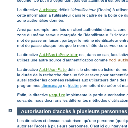
sécurité. Ce but n'a cependant pas été atteint et il est préfér
La directive
définit l'
Identificateur
(Realm) à utiliser
AuthName
cette information à l'utilisateur dans le cadre de la boîte de
zone authentifiée donnée.
Ainsi par exemple, une fois un client authentifié dans la zone
zone du même serveur marquée de l'identificateur
"Fichier
mot de passe en faisant partager le même identificateur entr
mot de passe chaque fois que le nom d'hôte du serveur sera 
La directive
est, dans ce cas, facultativ
AuthBasicProvider
utilisez une autre source d'authentification comme
mod_auth
La directive
définit le chemin du fichier de 
AuthUserFile
la durée de la recherche dans un fichier texte pour authentif
aussi stocker les données relatives aux utilisateurs dans d
programmes
et
permettent de créer et mani
dbmmanage
htdbm
Enfin, la directive
implémente la partie autorisation d
Require
suivante, nous décrirons les différentes méthodes d'utilisation
Autorisation d'accès à plusieurs personnes
Les directives ci-dessus n'autorisent qu'une personne (quelq
autoriser l'accès à plusieurs personnes. C'est ici qu'intervient