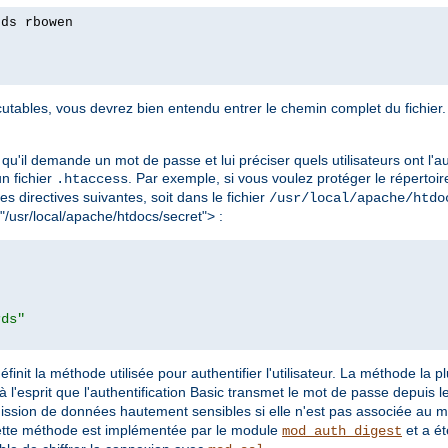
rds rbowen
tables, vous devrez bien entendu entrer le chemin complet du fichier. 
qu'il demande un mot de passe et lui préciser quels utilisateurs ont l'au
 un fichier
. Par exemple, si vous voulez protéger le répertoir
.htaccess
les directives suivantes, soit dans le fichier
/usr/local/apache/htdo
 "/usr/local/apache/htdocs/secret"> :
rds"
éfinit la méthode utilisée pour authentifier l'utilisateur. La méthode la 
à l'esprit que l'authentification Basic transmet le mot de passe depuis le 
mission de données hautement sensibles si elle n'est pas associée au 
ette méthode est implémentée par le module
et a ét
mod_auth_digest