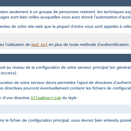
tinées seulement à un groupe de personnes restreint, les techniques ex
ages sont bien celles auxquelles vous avez donné l'autorisation d'accè
rties de votre site web que la plupart d'entre vous sont appelés à utilis
z l'utilisation de
en plus de toute méthode d'authentification.
mod_ssl
 soit au niveau de la configuration de votre serveur principal (en génér
)
taccess
iguration de votre serveur devra permettre l'ajout de directives d'authent
les directives pourront éventuellement contenir les fichiers de configura
n d'une directive
du style :
AllowOverride
ans le fichier de configuration principal, vous devrez bien entendu possé