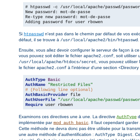
# htpasswd -c /usr/local/apache/passwd/passwo
New password: mot-de-passe
Re-type new password: mot-de-passe
Adding password for user rbowen
Si
n'est pas dans le chemin par défaut de vos exécu
htpasswd
défaut, il se trouve à
.
/usr/local/apache2/bin/htpasswd
Ensuite, vous allez devoir configurer le serveur de façon à ce 
vous pouvez soit éditer le fichier
, soit utiliser
apache2.conf
, vous pouvez utiliser 
/usr/local/apache/htdocs/secret
le fichier
à l'intérieur d'une section <Directory
apache2.conf
AuthType
Basic
AuthName
"Restricted Files"
# (Following line optional)
AuthBasicProvider
AuthUserFile
"/usr/local/apache/passwd/passwo
Require
 user rbowen
Examinons ces directives une à une. La directive
d
AuthType
implémentée par
. Il faut cependant garder 
mod_auth_basic
Cette méthode ne devra donc pas être utilisée pour la trans
une autre méthode d'authentification :
. C
AuthType Digest