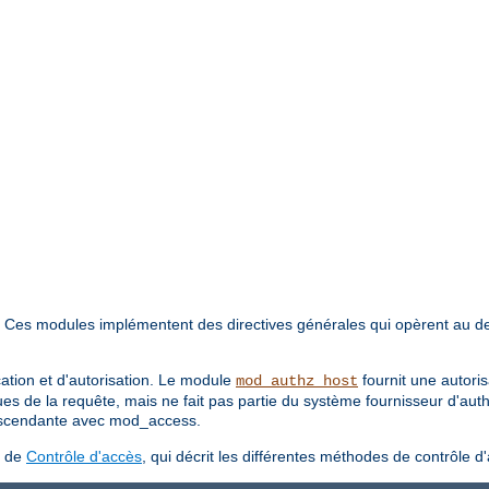
. Ces modules implémentent des directives générales qui opèrent au d
cation et d'autorisation. Le module
fournit une autori
mod_authz_host
ues de la requête, mais ne fait pas partie du système fournisseur d'aut
 ascendante avec mod_access.
s de
Contrôle d'accès
, qui décrit les différentes méthodes de contrôle d