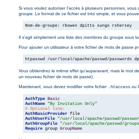
Si vous voulez autoriser l'accès à plusieurs personnes, vous 
groupe. Le format de ce fichier est très simple, et vous pouv
Nom-de-groupe: rbowen dpitts sungo rshersey
Il s'agit simplement une liste des membres du groupe sous l
Pour ajouter un utilisateur à votre fichier de mots de passe pr
htpasswd /usr/local/apache/passwd/passwords d
Vous obtiendrez le même effet qu'auparavant, mais le mot de 
un nouveau fichier de mots de passe)..
Maintenant, vous devez modifier votre fichier
ou l
.htaccess
AuthType
Basic
AuthName
"By Invitation Only"
# Optional line:
AuthBasicProvider
AuthUserFile
"/usr/local/apache/passwd/passwo
AuthGroupFile
"/usr/local/apache/passwd/group
Require
 group 
GroupName