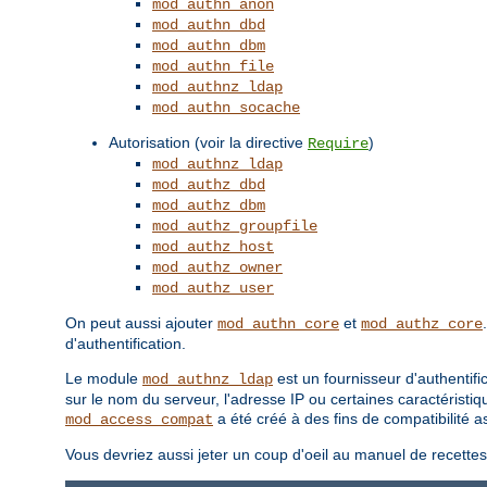
mod_authn_anon
mod_authn_dbd
mod_authn_dbm
mod_authn_file
mod_authnz_ldap
mod_authn_socache
Autorisation (voir la directive
)
Require
mod_authnz_ldap
mod_authz_dbd
mod_authz_dbm
mod_authz_groupfile
mod_authz_host
mod_authz_owner
mod_authz_user
On peut aussi ajouter
et
mod_authn_core
mod_authz_core
d'authentification.
Le module
est un fournisseur d'authentifi
mod_authnz_ldap
sur le nom du serveur, l'adresse IP ou certaines caractéristiq
a été créé à des fins de compatibilité
mod_access_compat
Vous devriez aussi jeter un coup d'oeil au manuel de recette